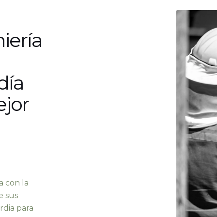
iería
día
ejor
 con la
e sus
rdia para